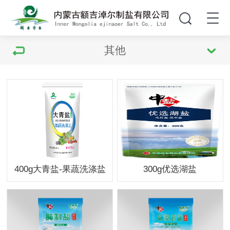
其他
​400g大青盐-果蔬洗涤盐
300g优选湖盐